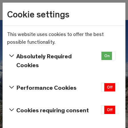
Wetter
Cookie settings
21.1°C
Menu
Skip to main content
This website uses cookies to offer the best
possible functionality.
Absolutely Required
On
Off
Cookies
Performance Cookies
On
Off
Cookies requiring consent
On
Off