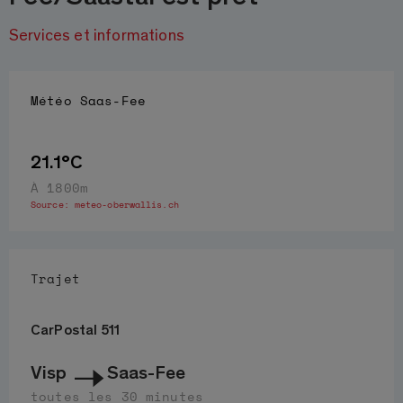
Services et informations
Météo
Saas-Fee
21.1°C
À 1800m
Source:
meteo-oberwallis.ch
Trajet
CarPostal 511
Visp
Saas-Fee
toutes les 30 minutes