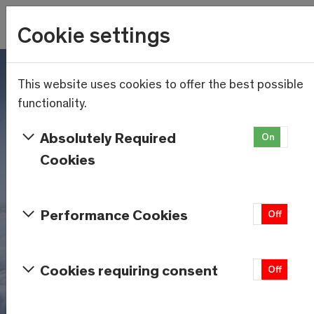
Wetter
Cookie settings
11.3°C
Menu
Skip to main content
This website uses cookies to offer the best possible
functionality.
Absolutely Required
On
Of
Cookies
Performance Cookies
On
Off
Cookies requiring consent
On
Off