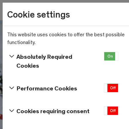
Wetter
Cookie settings
15.1°C
Menu
Skip to main content
This website uses cookies to offer the best possible
functionality.
Absolutely Required
On
Of
Cookies
Performance Cookies
On
Off
Cookies requiring consent
On
Off