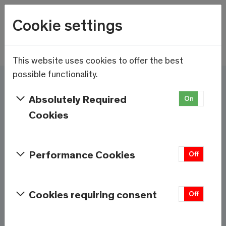
Wetter
Cookie settings
21.7°C
Menu
Skip to main content
This website uses cookies to offer the best
possible functionality.
Ici et maintenant - Saas-
Absolutely Required
On
Off
Fee/Saastal est prêt
Cookies
Services et informations
Performance Cookies
On
Off
Météo
Saas-Fee
Cookies requiring consent
On
Off
21.7°C
À 1800m