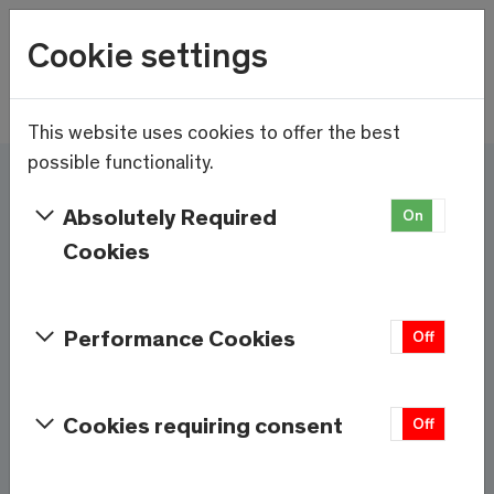
Wetter
Cookie settings
14.5°C
Menu
Skip to main content
This website uses cookies to offer the best
possible functionality.
Ici et maintenant - Saas-
Absolutely Required
On
Off
Fee/Saastal est prêt
Cookies
Services et informations
Performance Cookies
On
Off
Météo
Saas-Fee
Cookies requiring consent
On
Off
14.5°C
À 1800m