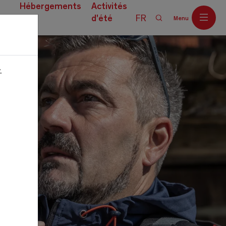
Hébergements
Activités
d'été
FR
Menu
ces
.
Off