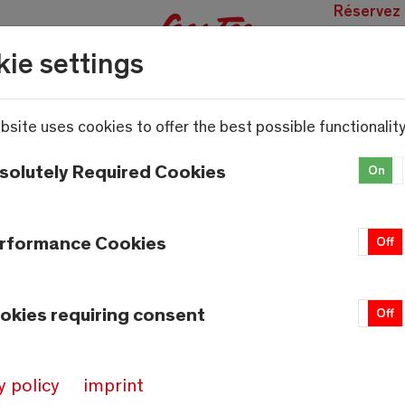
Réservez
des
ie settings
expérien
bsite uses cookies to offer the best possible functionality
solutely Required Cookies
On
rformance Cookies
On
Off
okies requiring consent
On
Off
y policy
imprint