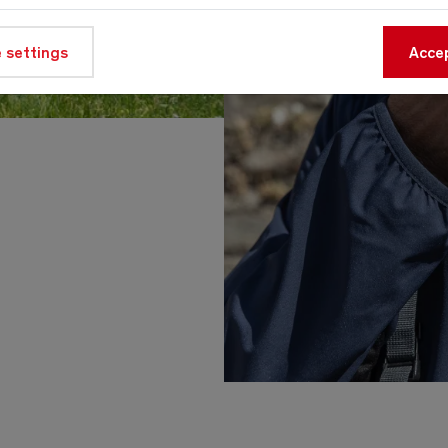
 settings
Accep