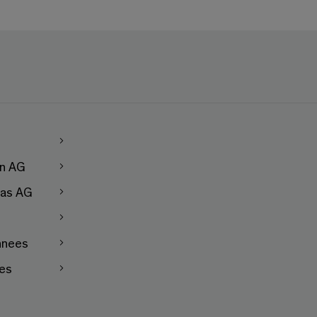
en AG
as AG
nnees
les