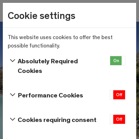
Wetter
Cookie settings
24.2°C
Menu
Skip to main content
This website uses cookies to offer the best
possible functionality.
Absolutely Required
On
Off
Cookies
Performance Cookies
On
Off
Cookies requiring consent
On
Off