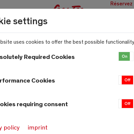
Réservez
des
ie settings
expérien
bsite uses cookies to offer the best possible functionality
solutely Required Cookies
On
rformance Cookies
On
Off
okies requiring consent
On
Off
y policy
imprint