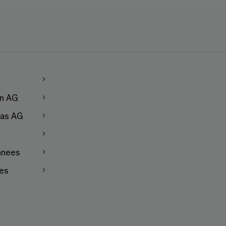
en AG
as AG
nnees
les