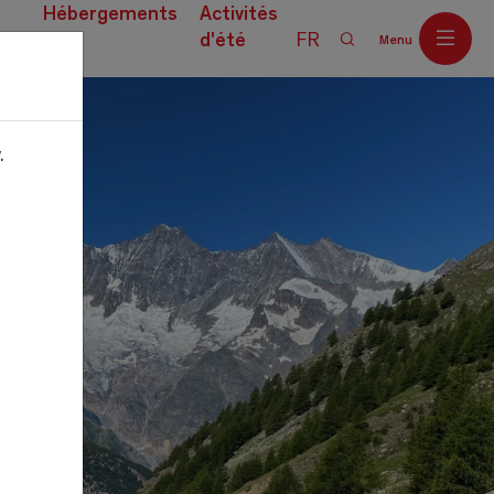
Hébergements
Activités
d'été
FR
Menu
ces
.
Off