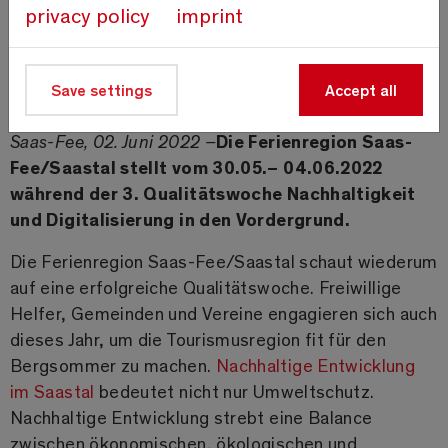
privacy policy
imprint
Save settings
Accept all
Präsentation des carvelo2go
Saas-Fee, 02. Juni 2022 –
Die Ferienregion Saas-
Fee/Saastal stellt vom 30.05.– 04.06.2022
während der 3. Qualitätswoche Nachhaltigkeit
und Digitalisierung in den Vordergrund.
Die Ferienregion Saas-Fee/Saastal schaut wiederum
auf eine erfolgreiche Qualitätswoche. Freiwillige
Helfer, Gemeinden und Vereine engagieren sich auch
dieses Jahr, um die Tourismusregion fit für den
Bergsommer zu machen.
Nachhaltige Entwicklung
im Saastal
bedeutet nicht nur Umweltschutz.
Nachhaltige Entwicklung strebt eine Balance
zwischen ökonomischen, ökologischen und