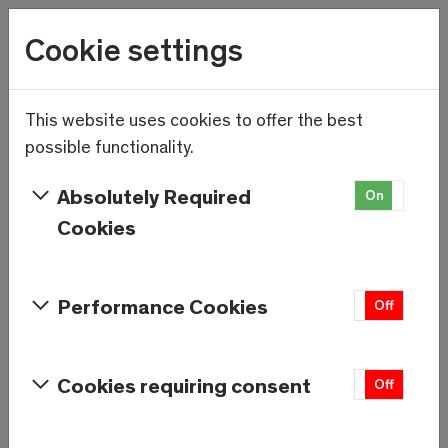
Wetter
Cookie settings
17.6°C
Menu
Skip to main content
This website uses cookies to offer the best
Qualitätswoche 2022: Mit
possible functionality.
vollem Programm in die 3.
Absolutely Required
On
Off
Runde
Cookies
Performance Cookies
On
Off
Cookies requiring consent
On
Off