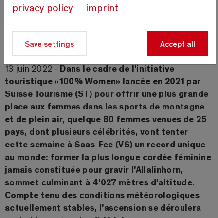
privacy policy
imprint
Save settings
Accept all
Bishorn 100 Women Peak-Challenge 2021
13 juin 2022 -
Dans le cadre de l’initiative
touristique «100% Women» lancée en 2021 par
Suisse Tourisme (ST) pour offrir une plus grande
place aux femmes dans les sports de montagne
et de plein air, quelque 80 femmes venues de 25
pays, dont plusieurs célébrités, vont tenter
cette semaine à Saas-Fee (VS) un record unique
au monde: former la plus longue cordée féminine
jamais constituée pour gravir l’Allalinhorn,
sommet culminant à 4’027 mètres d’altitude.
Compte tenu des conditions météorologiques
actuellement stables, l’ascension se déroulera