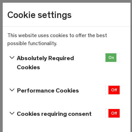
Wetter
Cookie settings
18.6°C
Menu
Skip to main content
This website uses cookies to offer the best
Record du monde: la plus
possible functionality.
longue cordée féminine prête
Absolutely Required
On
Off
à gravir l’Allalinhorn.
Cookies
Performance Cookies
On
Off
Cookies requiring consent
On
Off