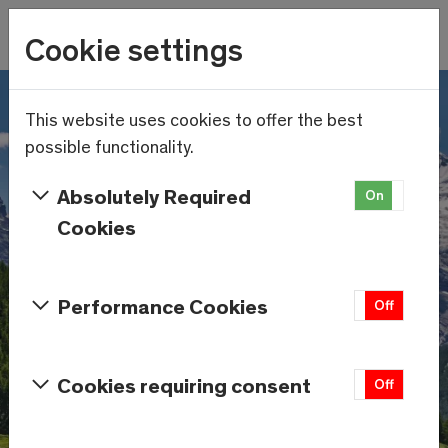
Wetter
Cookie settings
21.4°C
Menu
Skip to main content
This website uses cookies to offer the best
possible functionality.
Absolutely Required
On
Off
Cookies
Performance Cookies
On
Off
Cookies requiring consent
On
Off