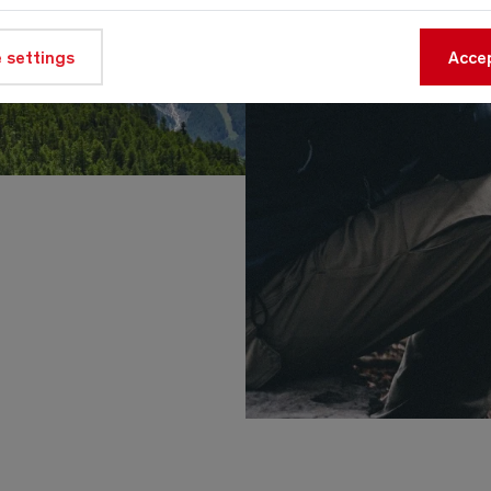
 settings
Accep