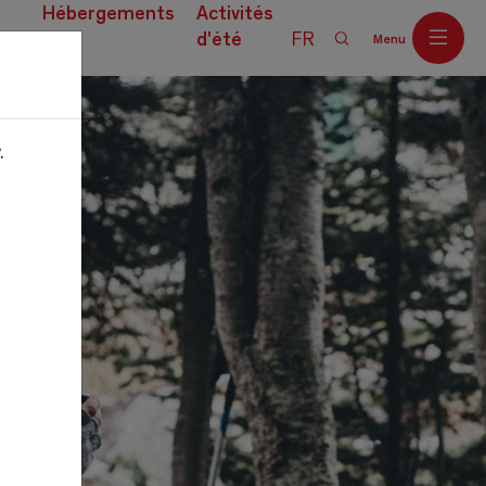
Hébergements
Activités
d'été
FR
Menu
ces
.
Off