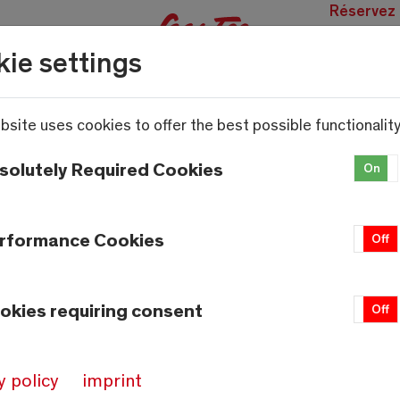
Réservez
des
ie settings
expérien
bsite uses cookies to offer the best possible functionality
solutely Required Cookies
On
rformance Cookies
On
Off
okies requiring consent
On
Off
y policy
imprint