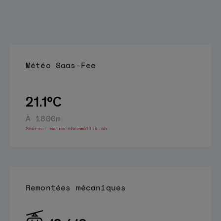
Météo
Saas-Fee
21.1°C
À 1800m
Source:
meteo-oberwallis.ch
Remontées mécaniques