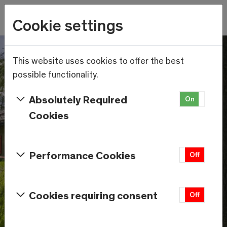
Wetter
Cookie settings
17.3°C
Menu
Skip to main content
This website uses cookies to offer the best
possible functionality.
Absolutely Required
On
Off
Cookies
Performance Cookies
On
Off
Cookies requiring consent
On
Off