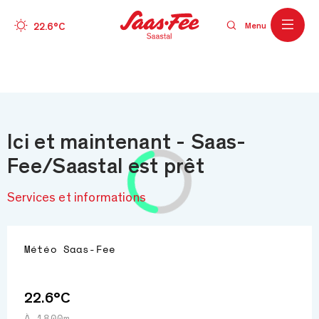
Wetter
22.6°C
Menu
Skip to main content
Ici et maintenant - Saas-
Fee/Saastal est prêt
Services et informations
Météo
Saas-Fee
22.6°C
À 1800m