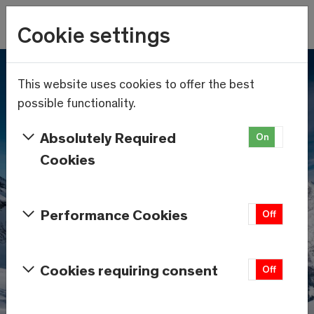
Wetter
Cookie settings
18.5°C
Menu
Skip to main content
This website uses cookies to offer the best
possible functionality.
Absolutely Required
On
Off
Cookies
Performance Cookies
On
Off
Cookies requiring consent
On
Off