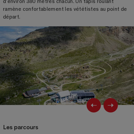
d'environ 380 mètres chacun. Un tapis roulant
ramène confortablement les vététistes au point de
départ.
Previ
Ne
Les parcours