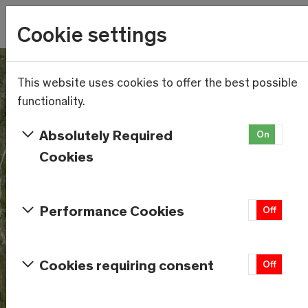
Wetter
Cookie settings
12.1°C
Menu
Skip to main content
This website uses cookies to offer the best possible
functionality.
Absolutely Required
On
Of
Cookies
Performance Cookies
On
Off
Cookies requiring consent
On
Off