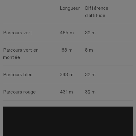
Longueur
Différence
d'altitude
Parcours vert
485 m
32 m
Parcours vert en
168 m
8 m
montée
Parcours bleu
393 m
32 m
Parcours rouge
431 m
32 m