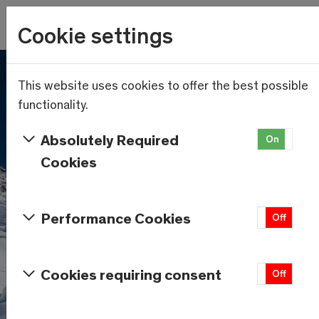
Wetter
Cookie settings
18.7°C
Menu
Skip to main content
This website uses cookies to offer the best possible
functionality.
Absolutely Required
On
Of
Cookies
Performance Cookies
On
Off
Cookies requiring consent
On
Off