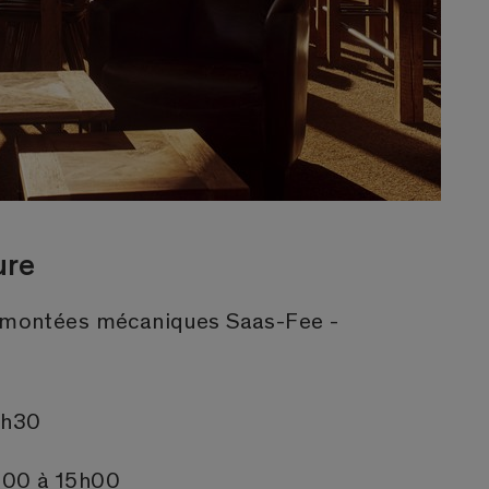
ure
remontées mécaniques Saas-Fee -
5h30
h00 à 15h00