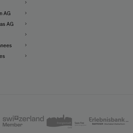
en AG
as AG
nnees
les