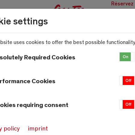
Réservez
des
ie settings
expérien
bsite uses cookies to offer the best possible functionality
solutely Required Cookies
On
rformance Cookies
On
Off
okies requiring consent
On
Off
y policy
imprint