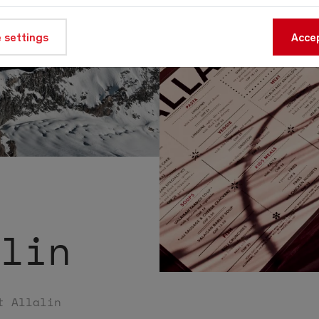
 settings
Accep
alin
t Allalin