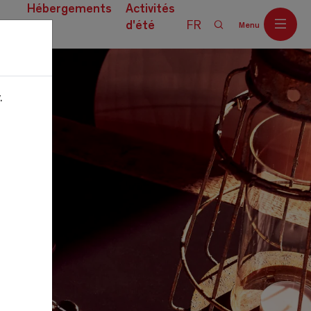
Hébergements
Activités
d'été
FR
Menu
ces
.
Off