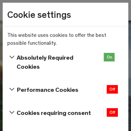
Wetter
Cookie settings
24.2°C
Menu
Skip to main content
This website uses cookies to offer the best
possible functionality.
Absolutely Required
On
Off
Cookies
Performance Cookies
On
Off
Cookies requiring consent
On
Off