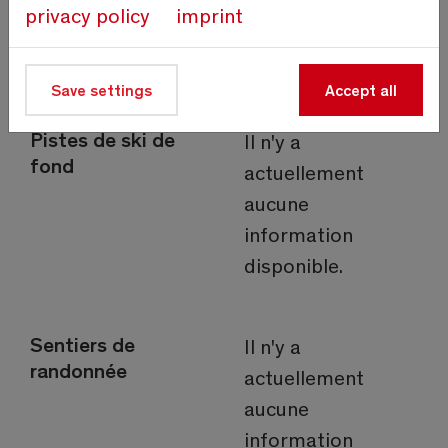
privacy policy
imprint
information
disponible.
Save settings
Accept all
Pistes de ski de
Il n'y a
fond
actuellement
aucune
information
disponible.
Sentiers de
Il n'y a
randonnée
actuellement
aucune
information