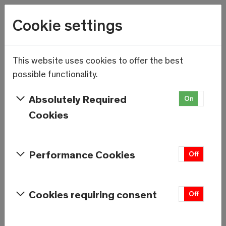
Wetter
Cookie settings
19.9°C
Menu
Skip to main content
This website uses cookies to offer the best
Dernières actualités
possible functionality.
Général
Il n'y a
Absolutely Required
On
Off
actuellement
Cookies
aucune
information
disponible.
Performance Cookies
On
Off
État des routes
Cookies requiring consent
Il n'y a
On
Off
actuellement
aucune