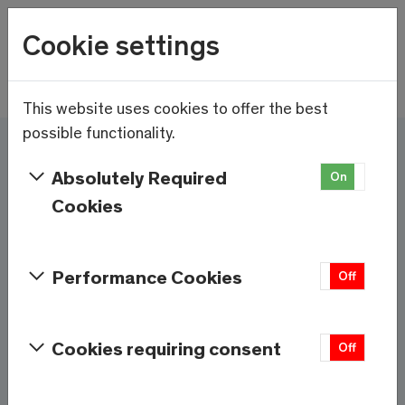
Wetter
Cookie settings
14.8°C
Menu
Skip to main content
This website uses cookies to offer the best
possible functionality.
Ici et maintenant - Saas-
Absolutely Required
On
Off
Fee/Saastal est prêt
Cookies
Services et informations
Performance Cookies
On
Off
Météo
Saas-Fee
Cookies requiring consent
On
Off
14.8°C
À 1800m