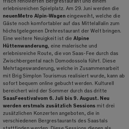
frisch renovierten Bergrestaurant und einem
erlebnisreichen Spielplatz. Am 29. Juni werden die
neuen
Metro Alpin-Wagen
eingeweiht, welche die
Gäste noch komfortabler auf das Mittelallalin zum
höchstgelegenen Drehrestaurant der Welt bringen.
Eine weitere Neuigkeit ist die
Alpine
Hüttenwanderung
, eine malerische und
erlebnisreiche Route, die von Saas-Fee durch das
Zwischbergental nach Domodossola führt. Diese
Mehrtageswanderung, welche in Zusammenarbeit
mit Brig Simplon Tourismus realisiert wurde, kann ab
sofort bequem online gebucht werden. Kulturell
bereichert wird der Sommer durch das dritte
SaasFeestival
vom 6. Juli bis 9. August. Neu
werden erstmals zusätzlich Sessions
mit drei
zusätzlichen Konzerten angeboten, die in
verschiedenen Bergrestaurants des Saastals
stattfinden werden. Diese Sessions dienen als