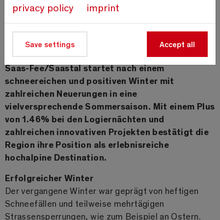
privacy policy
imprint
Save settings
Accept all
Saas-Fee/Saastal 22.05.2024 -
Die Ferienregion
Saas-Fee/Saastal startet nach einem
schneereichen und positiven Winter mit
zahlreichen Neuerungen in eine
vielversprechende Sommersaison. Mit einem Plus
von 1.46% bei den Logiernächten und
zahlreichen innovativen Projekten bestätigt die
Region ihre Position als erlebnisreiche
hochalpine Destination.
Erfolgreicher Winter
Der vergangene Winter war geprägt von heftigen
Schneefällen und teilweise mehrtägigen
Strassensperrungen, wie zum Beispiel an Ostern.