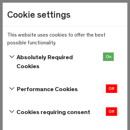
Wetter
Cookie settings
14.8°C
Menu
Skip to main content
This website uses cookies to offer the best
Ein erfolgreicher Winter als
possible functionality.
Wegbereiter für einen
Absolutely Required
On
Off
Sommer voller Innovationen
Cookies
Performance Cookies
On
Off
Cookies requiring consent
On
Off