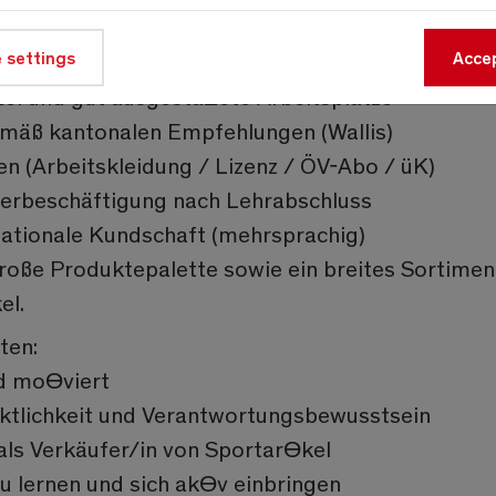
praxisnahe Ausbildung im Detailhandel SportarƟk
 settings
Accep
kollegiales Team, das dich unterstützt
el und gut ausgestaƩete Arbeitsplätze
emäß kantonalen Empfehlungen (Wallis)
en (Arbeitskleidung / Lizenz / ÖV-Abo / üK)
terbeschäftigung nach Lehrabschluss
nationale Kundschaft (mehrsprachig)
oße Produktepalette sowie ein breites Sortimen
el.
ten:
nd moƟviert
nktlichkeit und Verantwortungsbewusstsein
als Verkäufer/in von SportarƟkel
 lernen und sich akƟv einbringen