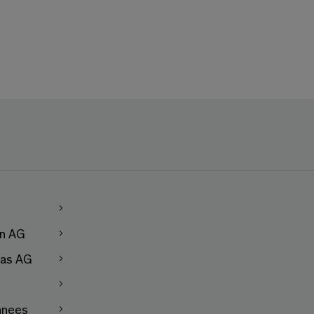
en AG
as AG
nnees