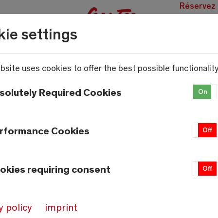
Réservez
des
ie settings
expérien
bsite uses cookies to offer the best possible functionality
solutely Required Cookies
On
nn-/frau EFZ
rformance Cookies
On
Off
einbarung ein/e Lernende/r Detailhandelsfachman
okies requiring consent
On
Off
y policy
imprint
en: