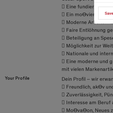
 Eine fundierte und 
Save
 Ein moƟviertes und 
 Moderne ArbeitsmiƩ
 Faire Entlöhnung g
 Beteiligung an Spes
 Möglichkeit zur Wei
 Nationale und inter
 Eine moderne und gr
mit vielen Markenartik
Your Profile
Dein Profil – wir erwar
 Freundlich, akƟv u
 Zuverlässigkeit, Pü
 Interesse am Beruf 
 MoƟvaƟon, Neues zu