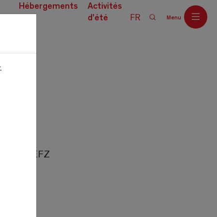
Hébergements
Activités
d'été
FR
Menu
ces
.
Off
n-/frau EFZ