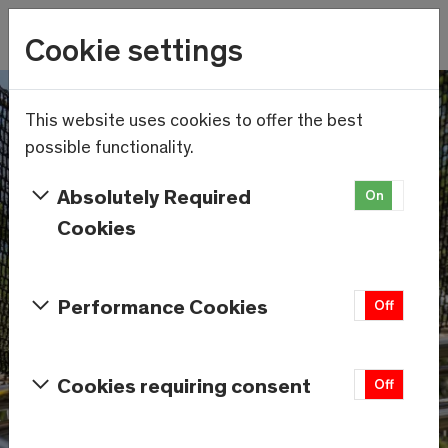
Wetter
Cookie settings
19.8°C
Menu
Skip to main content
This website uses cookies to offer the best
possible functionality.
Absolutely Required
On
Off
Cookies
Performance Cookies
On
Off
Cookies requiring consent
On
Off