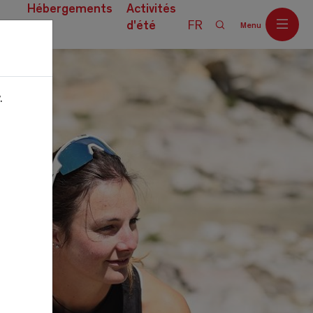
Hébergements
Activités
d'été
FR
Menu
ces
.
Off