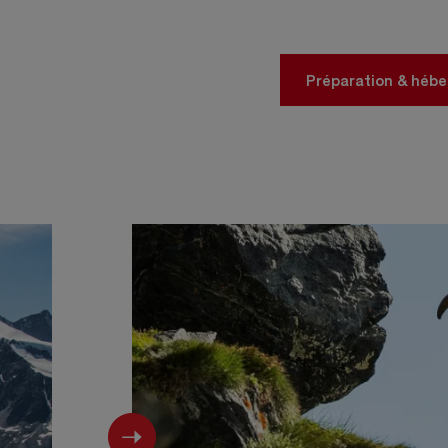
Préparation & héb
Next