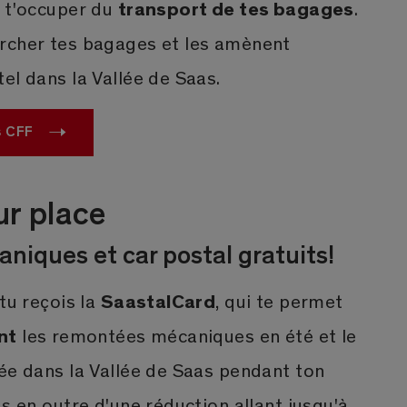
transport de tes bagages
e t'occuper du
.
rcher tes bagages et les amènent
el dans la Vallée de Saas.
s CFF
ur place
iques et car postal gratuits!
SaastalCard
tu reçois la
, qui te permet
nt
les remontées mécaniques en été et le
ée dans la Vallée de Saas pendant ton
as en outre d'une réduction allant jusqu'à