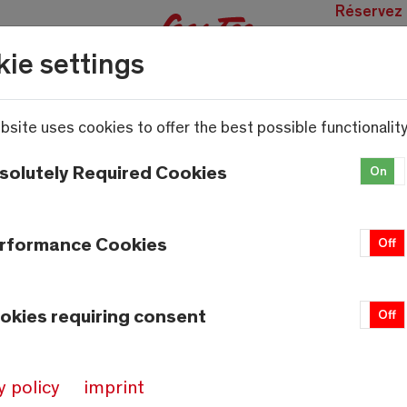
Réservez
des
ie settings
expérien
bsite uses cookies to offer the best possible functionality
solutely Required Cookies
On
rformance Cookies
On
Off
okies requiring consent
On
Off
y policy
imprint