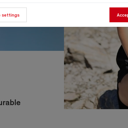
 settings
Accep
urable