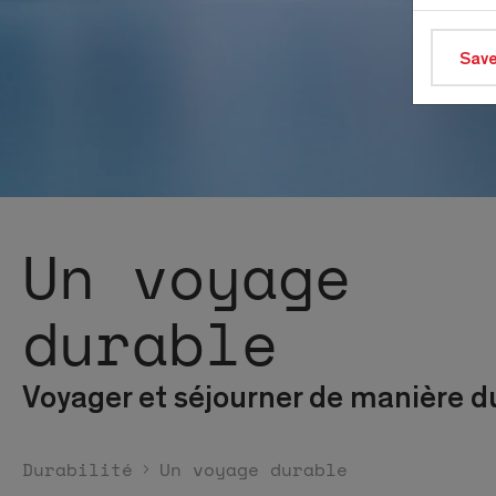
Save
Un voyage
durable
Voyager et séjourner de manière d
Durabilité
Un voyage durable