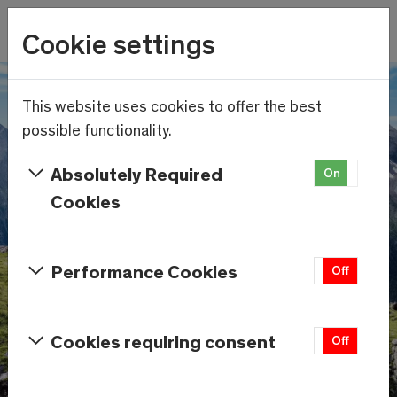
Wetter
Cookie settings
14.6°C
Menu
Skip to main content
This website uses cookies to offer the best
possible functionality.
Absolutely Required
On
Off
Cookies
Performance Cookies
On
Off
Cookies requiring consent
On
Off