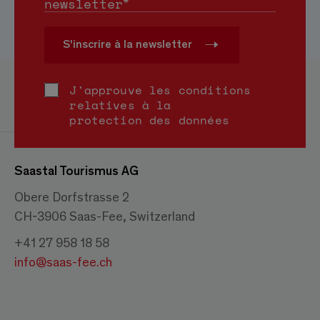
*
newsletter
S'inscrire à la newsletter
J'approuve les conditions
relatives à la
protection des données
Saastal Tourismus AG
Obere Dorfstrasse 2
CH-3906 Saas-Fee, Switzerland
+41 27 958 18 58
info@saas-fee.ch