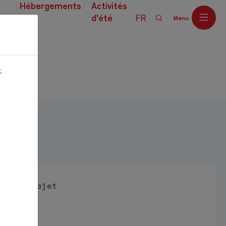
Hébergements
Activités
d'été
FR
Menu
ces
.
Off
Trajet