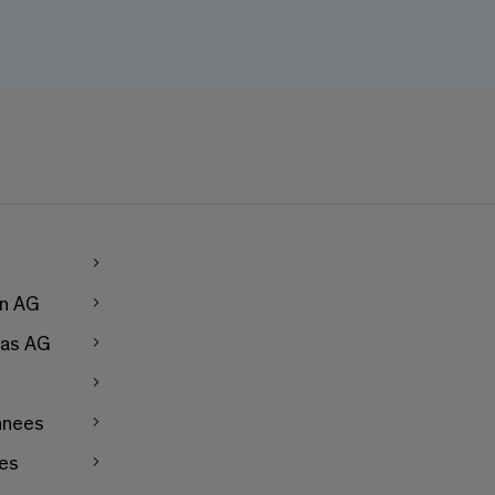
en AG
as AG
nnees
les