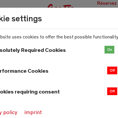
Réservez
des
ie settings
expérien
bsite uses cookies to offer the best possible functionality
solutely Required Cookies
On
rformance Cookies
On
Off
okies requiring consent
On
Off
Météo
Saas-Fee
y policy
imprint
20.3°C