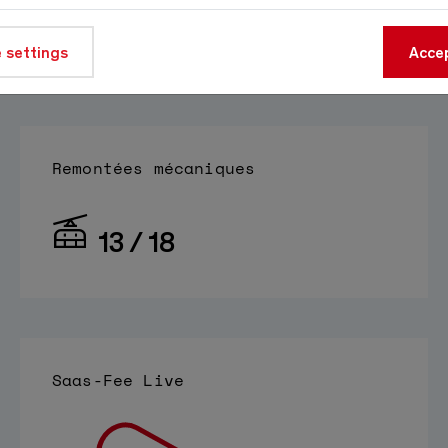
À 1800m
 settings
Source:
meteo-oberwallis.ch
Accep
Remontées mécaniques
13 / 18
Saas-Fee Live