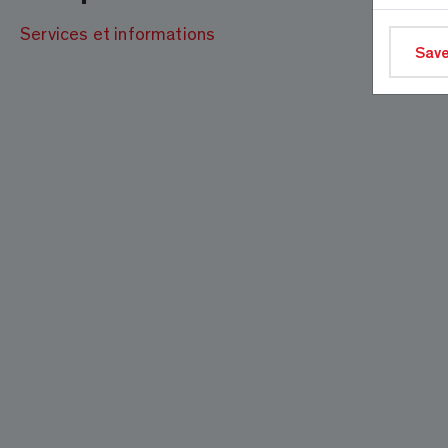
Services et informations
Save