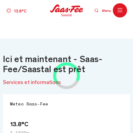
Wetter
13.8°C
Menu
Skip to main content
Ici et maintenant - Saas-
Fee/Saastal est prêt
Services et informations
Météo
Saas-Fee
13.8°C
À 1800m