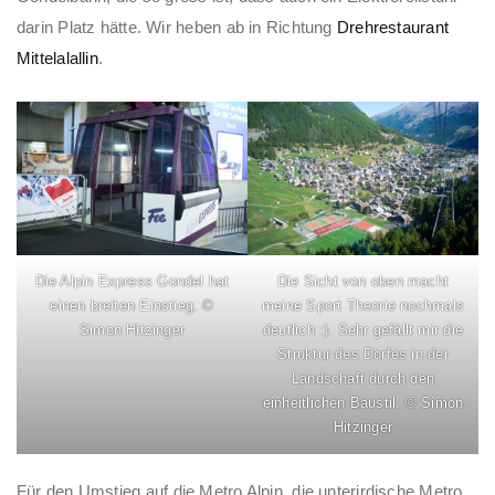
darin Platz hätte. Wir heben ab in Richtung
Drehrestaurant
Mittelalallin
.
Die Alpin Express Gondel hat
Die Sicht von oben macht
einen breiten Einstieg. ©
meine Sport Theorie nochmals
Simon Hitzinger
deutlich :). Sehr gefällt mir die
Struktur des Dorfes in der
Landschaft durch den
einheitlichen Baustil. © Simon
Hitzinger
Für den Umstieg auf die Metro Alpin, die unterirdische Metro,