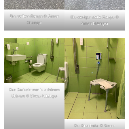
Die steilere Rampe © Simon
Die weniger steile Rampe ©
Hitzinger
Simon Hitzinger
Das Badezimmer in schönem
Grünton © Simon Hitzinger
Der Duschsitz © Simon