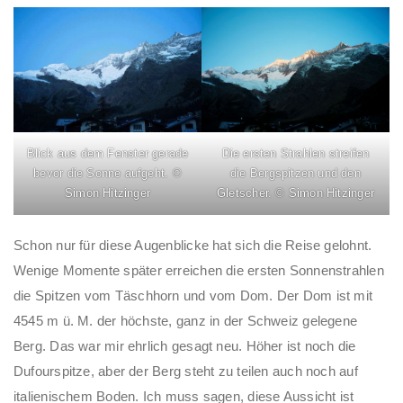
Blick aus dem Fenster gerade
Die ersten Strahlen streifen
bevor die Sonne aufgeht. ©
die Bergspitzen und den
Simon Hitzinger
Gletscher. © Simon Hitzinger
Schon nur für diese Augenblicke hat sich die Reise gelohnt.
Wenige Momente später erreichen die ersten Sonnenstrahlen
die Spitzen vom Täschhorn und vom Dom. Der Dom ist mit
4545 m ü. M. der höchste, ganz in der Schweiz gelegene
Berg. Das war mir ehrlich gesagt neu. Höher ist noch die
Dufourspitze, aber der Berg steht zu teilen auch noch auf
italienischem Boden. Ich muss sagen, diese Aussicht ist