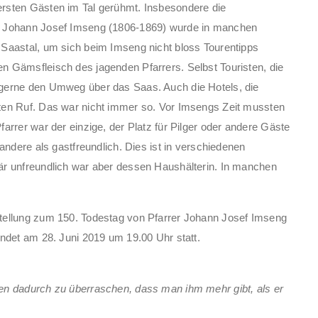
rsten Gästen im Tal gerühmt. Insbesondere die
r Johann Josef Imseng (1806-1869) wurde in manchen
Saastal, um sich beim Imseng nicht bloss Tourentipps
 Gämsfleisch des jagenden Pfarrers. Selbst Touristen, die
gerne den Umweg über das Saas. Auch die Hotels, die
ten Ruf. Das war nicht immer so. Vor Imsengs Zeit mussten
rrer war der einzige, der Platz für Pilger oder andere Gäste
andere als gastfreundlich. Dies ist in verschiedenen
är unfreundlich war aber dessen Haushälterin. In manchen
tellung zum 150. Todestag von Pfarrer Johann Josef Imseng
ndet am 28. Juni 2019 um 19.00 Uhr statt.
en dadurch zu überraschen, dass man ihm mehr gibt, als er