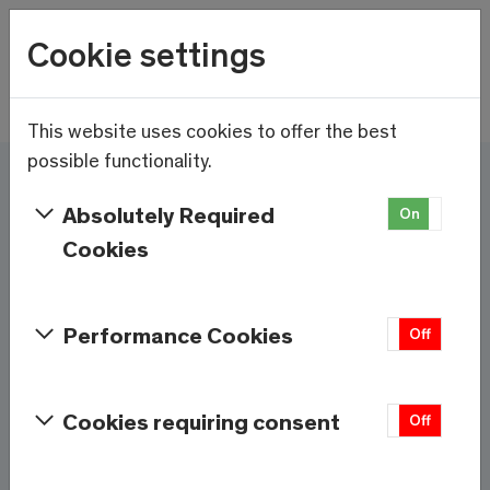
Wetter
Cookie settings
12.7°C
Menu
Skip to main content
This website uses cookies to offer the best
possible functionality.
Ici et maintenant - Saas-
Absolutely Required
On
Off
Fee/Saastal est prêt
Cookies
Services et informations
Performance Cookies
On
Off
Météo
Saas-Fee
Cookies requiring consent
On
Off
12.7°C
À 1800m