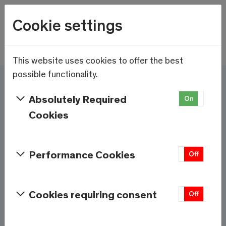
Wetter
Cookie settings
11.7°C
Menu
Skip to main content
This website uses cookies to offer the best
possible functionality.
Ici et maintenant - Saas-
Absolutely Required
On
Off
Fee/Saastal est prêt
Cookies
Services et informations
Performance Cookies
On
Off
Météo
Saas-Fee
Cookies requiring consent
On
Off
11.7°C
À 1800m