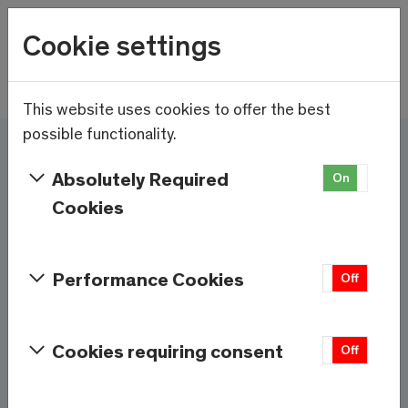
Wetter
Cookie settings
10.7°C
Menu
Skip to main content
This website uses cookies to offer the best
possible functionality.
Ici et maintenant - Saas-
Absolutely Required
On
Off
Fee/Saastal est prêt
Cookies
Services et informations
Performance Cookies
On
Off
Météo
Saas-Fee
Cookies requiring consent
On
Off
10.7°C
À 1800m