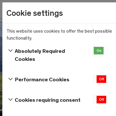
Wetter
Cookie settings
13.8°C
Menu
Skip to main content
This website uses cookies to offer the best possible
functionality.
Absolutely Required
On
Of
Cookies
Performance Cookies
On
Off
Cookies requiring consent
On
Off