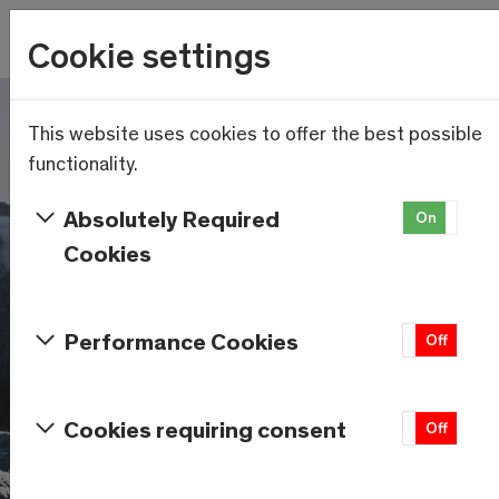
Wetter
Cookie settings
22.7°C
Menu
Skip to main content
This website uses cookies to offer the best possible
functionality.
Absolutely Required
On
Of
Cookies
Performance Cookies
On
Off
Cookies requiring consent
On
Off