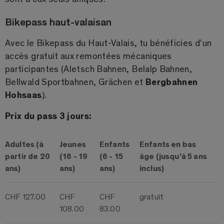
Bikepass haut-valaisan
Avec le Bikepass du Haut-Valais, tu bénéficies d'un
accès gratuit aux remontées mécaniques
participantes (Aletsch Bahnen, Belalp Bahnen,
Bellwald Sportbahnen, Grächen et
Bergbahnen
Hohsaas
).
Prix du pass 3 jours:
Adultes (à
Jeunes
Enfants
Enfants en bas
partir de 20
(16 - 19
(6 - 15
âge (jusqu'à 5 ans
ans)
ans)
ans)
inclus)
CHF 127.00
CHF
CHF
gratuit
108.00
83.00