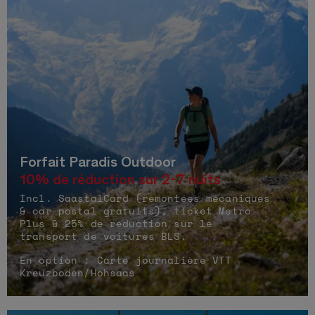
Forfait Paradis Outdoor
10% de réduction sur 2-7 nuits
Incl. SaastalCard (remontées mécaniques
& car postal gratuits), ticket Metro
Plus & 25% de réduction sur le
transport de voitures BLS.
En option : Carte journalière VTT
Kreuzboden/Hohsaas