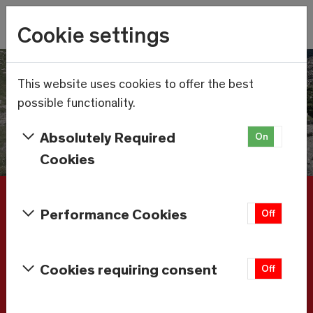
Skip to main content
Wetter
Cookie settings
22.5°C
Menu
This website uses cookies to offer the best
possible functionality.
Absolutely Required
On
Off
Cookies
Réserver un hébergement
Performance Cookies
On
Off
Arrivée - Départ
Cookies requiring consent
On
Off
Adultes
Enfants