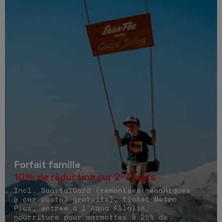
Forfait famille
10% de réduction sur 2-7 nuits
Incl. SaastalCard (remontées mécaniques
& car postal gratuits), ticket Metro
Plus, entrée à l'Aqua Allalin,
nourriture pour marmottes & 25% de