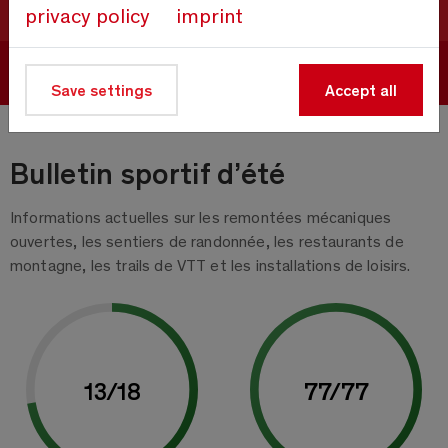
privacy policy
imprint
Réserver maintenant
Save settings
Accept all
Bulletin sportif d’été
Informations actuelles sur les remontées mécaniques
ouvertes, les sentiers de randonnée, les restaurants de
montagne, les trails de VTT et les installations de loisirs.
13
/
18
77
/
77