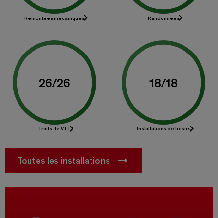
Remontées mécaniques
Randonnées
26
/
26
18
/
18
Trails de VTT
Installations de loisirs
Toutes les installations