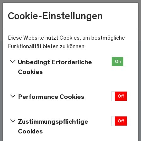
Wetter
Cookie-Einstellungen
11.2°C
Menu
Skip to main content
Diese Website nutzt Cookies, um bestmögliche
Funktionalität bieten zu können.
Hier und jetzt – Saas-
Unbedingt Erforderliche
On
Off
Fee/Saastal ist bereit
Cookies
Services & Informationen
Performance Cookies
On
Off
Wetter
Saas-Fee
Zustimmungspflichtige
On
Off
Cookies
11.2°C