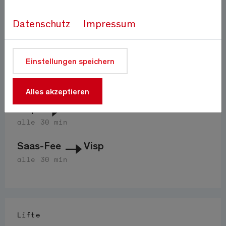
Auf 1800m
Quelle:
meteo-oberwallis.ch
Datenschutz
Impressum
Anfahrt
Einstellungen speichern
PostAuto 511
Alles akzeptieren
Visp
Saas-Fee
alle 30 min
Saas-Fee
Visp
alle 30 min
Lifte