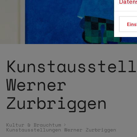
Daten
Eins
Kunstausstel
Werner
Zurbriggen
Kultur & Brauchtum
Kunstausstellungen Werner Zurbriggen