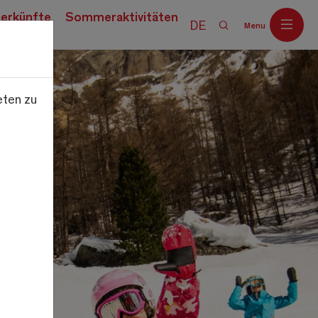
erkünfte
Sommeraktivitäten
DE
Menu
eten zu
Off