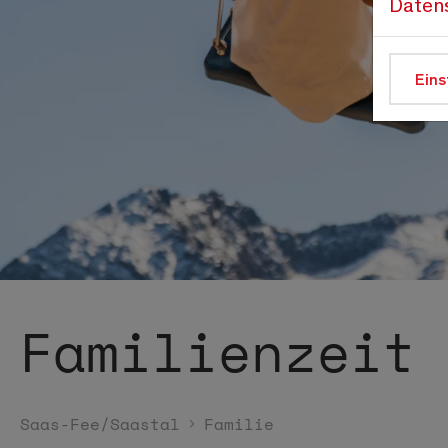
Daten
Eins
Familienzeit
Saas-Fee/Saastal
Familie