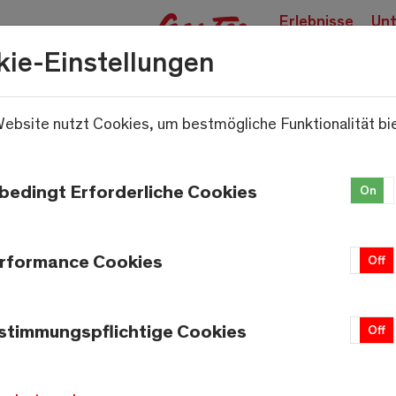
Erlebnisse
Unt
buchen
kie-Einstellungen
ebsite nutzt Cookies, um bestmögliche Funktionalität bi
.
bedingt Erforderliche Cookies
On
rformance Cookies
On
Off
Wetter
Saas-Fee
stimmungspflichtige Cookies
On
Off
22.8°C