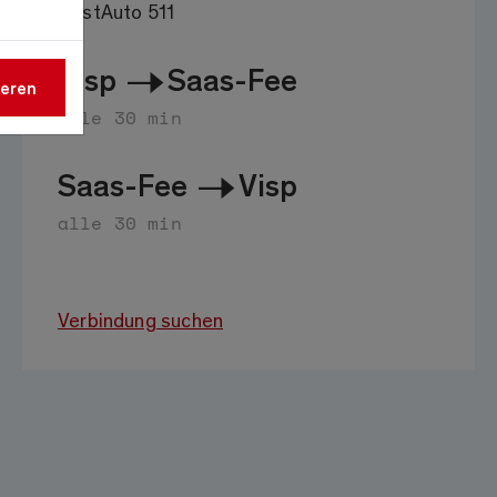
PostAuto 511
Visp
Saas-Fee
ieren
alle 30 min
Saas-Fee
Visp
alle 30 min
Verbindung suchen