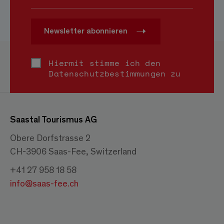
Newsletter abonnieren
Hiermit stimme ich den
Datenschutzbestimmungen
zu
Saastal Tourismus AG
Obere Dorfstrasse 2
CH-3906 Saas-Fee, Switzerland
+41 27 958 18 58
info@saas-fee.ch