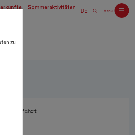
erkünfte
Sommeraktivitäten
DE
Menu
eten zu
Off
Anfahrt