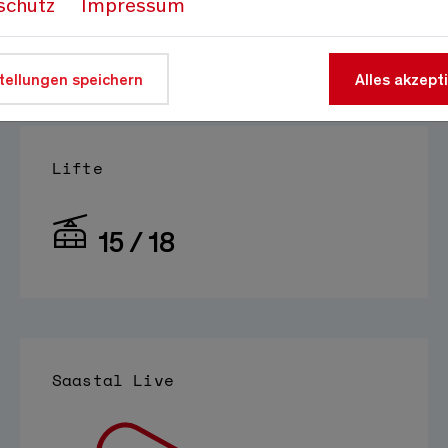
schutz
Impressum
Auf 1800m
Quelle:
meteo-oberwallis.ch
tellungen speichern
Alles akzept
Lifte
15 / 18
Saastal Live